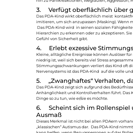
hin zu Panikreaktionen, Weglaufen, Aggression, 
3. Verfügt oberflächlich über gu
Das PDA-Kind wirkt oberflächlich meist kontaktfr
imitieren, um sich anzupassen (Masking). Wenn ma
Das PDA-Kind wird in seinen sozialen Fähigkeiten
Hierarchien zu erkennen oder zu akzeptieren. Sie 
Gefühl von Sicherheit gibt.
4. Erlebt exzessive Stimmung
Kleine, alltägliche Ereignisse können Auslöser 
niedrig ist, weil sich bereits viel Stress angesa
Stimmungsschwankungen verliert das Kind oft die 
Nervensystems ist das PDA-Kind auf die volle un
5. „Zwanghaftes“ Verhalten, da
Das PDA-Kind zeigt sich aufgrund des Bedürfnisse
Anhänglichkeit und Kontrollverhalten führt. Das 
Dinge so zu tun, wie er/sie es möchte.
6. Scheint sich im Rollenspiel
Ausmaß
Dieses Merkmal ist nicht bei allen PDAern vorha
„klassischen“ Autismus dar. Das PDA-Kind nimmt 
kann helfen, wenn Bezugspersonen auf das Rollen