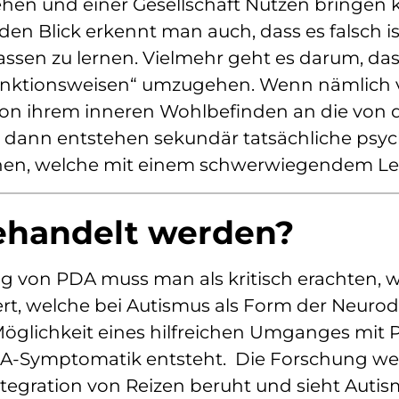
hen und einer Gesellschaft Nutzen bringen k
en Blick erkennt man auch, dass es falsch 
assen zu lernen. Vielmehr geht es darum, dass
unktionsweisen“ umzugehen. Wenn nämlich v
 von ihrem inneren Wohlbefinden an die von 
dann entstehen sekundär tatsächliche psych
en, welche mit einem schwerwiegendem Le
ehandelt werden?
 von PDA muss man als kritisch erachten, w
ert, welche bei Autismus als Form der Neurod
glichkeit eines hilfreichen Umganges mit P
A-Symptomatik entsteht. Die Forschung weist
gration von Reizen beruht und sieht Autismu