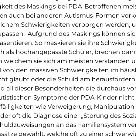
gkeit des Maskings bei PDA-Betroffenen meist
nen auch bei anderen Autismus-Formen vo
elchem Schwierigkeiten verborgen werden, u
passen. Aufgrund des Maskings können sic
sentieren. So maskieren sie ihre Schwierigkei
ich als hochangepasste Schüler, brechen da
an welchem sie sich am meisten verstanden 
d von den massiven Schwierigkeiten im häus
icht glaubt oder die Schuld am herausfordern
all dieser Besonderheiten die durchaus vor
utistischen Symptome der PDA-Kinder nicht e
älligkeiten wie Verweigerung, Manipulatio
er oft die Diagnose einer „Störung des Sozia
Schuldzuweisungen an das Familiensystem v
ätze gewählt, welche oft zu einer schwerwi