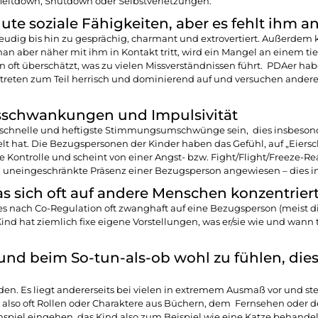
Meltdown, Shutdown oder Selbstverletzungen.
te soziale Fähigkeiten, aber es fehlt ihm an
eudig bis hin zu gesprächig, charmant und extrovertiert. Außerdem 
n aber näher mit ihm in Kontakt tritt, wird ein Mangel an einem tief
 oft überschätzt, was zu vielen Missverständnissen führt. PDAer hab
treten zum Teil herrisch und dominierend auf und versuchen andere z
sschwankungen und Impulsivität
für schnelle und heftigste Stimmungsumschwünge sein, dies insbeson
mmelt hat. Die Bezugspersonen der Kinder haben das Gefühl, auf „Eie
Kontrolle und scheint von einer Angst- bzw. Fight/Flight/Freeze-Reak
d uneingeschränkte Präsenz einer Bezugsperson angewiesen – dies i
s sich oft auf andere Menschen konzentrier
s nach Co-Regulation oft zwanghaft auf eine Bezugsperson (meist die
Kind hat ziemlich fixe eigene Vorstellungen, was er/sie wie und wann
 und beim So-tun-als-ob wohl zu fühlen, d
nden. Es liegt andererseits bei vielen in extremem Ausmaß vor und 
also oft Rollen oder Charaktere aus Büchern, dem Fernsehen oder de
spiel eingehen, das Kind also zum Beispiel wie eine Katze behandel