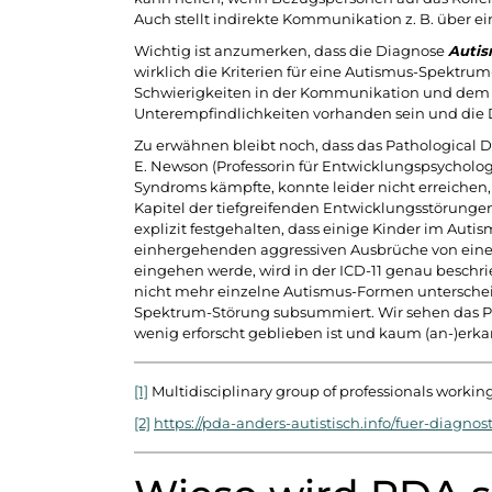
Auch stellt indirekte Kommunikation z. B. über ein
Wichtig ist anzumerken, dass die Diagnose
Autis
wirklich die Kriterien für eine Autismus-Spektrum
Schwierigkeiten in der Kommunikation und dem Mi
Unterempfindlichkeiten vorhanden sein und die 
Zu erwähnen bleibt noch, dass das Pathological 
E. Newson (Professorin für Entwicklungspsycholog
Syndroms kämpfte, konnte leider nicht erreiche
Kapitel der tiefgreifenden Entwicklungsstörungen
explizit festgehalten, dass einige Kinder im A
einhergehenden aggressiven Ausbrüche von einer
eingehen werde, wird in der ICD-11 genau beschri
nicht mehr einzelne Autismus-Formen unterschei
Spektrum-Störung subsummiert. Wir sehen das PD
wenig erforscht geblieben ist und kaum (an-)erka
[1]
Multidisciplinary group of professionals working
[2]
https://pda-anders-autistisch.info/fuer-diagnos