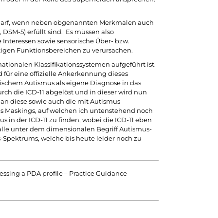
 darf, wenn neben obgenannten Merkmalen auch
 DSM-5) erfüllt sind. Es müssen also
 Interessen sowie sensorische Über- bzw.
tigen Funktionsbereichen zu verursachen.
ionalen Klassifikationssystemen aufgeführt ist.
 für eine offizielle Ankerkennung dieses
ischem Autismus als eigene Diagnose in das
ch die ICD-11 abgelöst und in dieser wird nun
an diese sowie auch die mit Autismus
es Maskings, auf welchen ich untenstehend noch
 in der ICD-11 zu finden, wobei die ICD-11 eben
lle unter dem dimensionalen Begriff Autismus-
Spektrums, welche bis heute leider noch zu
sessing a PDA profile – Practice Guidance