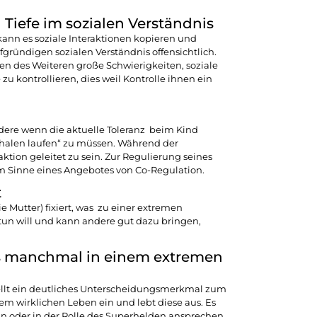
 Tiefe im sozialen Verständnis
kann es soziale Interaktionen kopieren und
gründigen sozialen Verständnis offensichtlich.
en des Weiteren große Schwierigkeiten, soziale
u kontrollieren, dies weil Kontrolle ihnen ein
dere wenn die aktuelle Toleranz beim Kind
rschalen laufen“ zu müssen. Während der
tion geleitet zu sein. Zur Regulierung seines
m Sinne eines Angebotes von Co-Regulation.
t
 Mutter) fixiert, was zu einer extremen
 tun will und kann andere gut dazu bringen,
ies manchmal in einem extremen
stellt ein deutliches Unterscheidungsmerkmal zum
m wirklichen Leben ein und lebt diese aus. Es
n oder in der Rolle des Superhelden ansprechen.