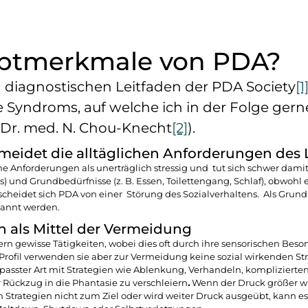
uptmerkmale von PDA?
 diagnostischen Leitfaden der PDA Society
[1
yndroms, auf welche ich in der Folge gerne 
 Dr. med. N. Chou-Knecht
[2]
).
meidet die alltäglichen Anforderungen des
che Anforderungen als unerträglich stressig und tut sich schwer d
s) und Grundbedürfnisse (z. B. Essen, Toilettengang, Schlaf), obwohl e
cheidet sich PDA von einer Störung des Sozialverhaltens. Als Grun
kannt werden.
n als Mittel der Vermeidung
n gewisse Tätigkeiten, wobei dies oft durch ihre sensorischen Beso
rofil verwenden sie aber zur Vermeidung keine sozial wirkenden Str
sster Art mit Strategien wie Ablenkung, Verhandeln, komplizierten
Rückzug in die Phantasie zu verschleiern
.
Wenn der Druck größer wi
Strategien nicht zum Ziel oder wird weiter Druck ausgeübt, kann es