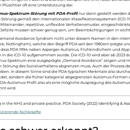
 Plüschtier oft eine Unterstützung dar.
mus-Spektrum-Störung mit PDA-Profil
nur dann gestellt werden
-Störung gemäß den internationalen Klassifikationssystemen (ICD-11,
teinander, repetitive, unflexible Verhaltensmuster, eingeschränkte
Defizite müssen schwer genug sein, um Beeinträchtigungen in wich
Demand Avoidance Syndrom nicht unter diesem Namen in den internat
ie, Nottingham), welche den Begriff PDA seit den 1980ern prägte und
n, dass PDA 1994 neben Asperger-Autismus, Frühkindlichem und Atyp
 in die ICD-10 aufgenommen wurde. Die ICD-10 wird aber ab 2023 dur
utismus-Spektrum eine ausgeprägte „Demand Avoidance“ zeigen und m
 Störung des Sozialverhaltens abgrenzen muss. Auch der Prozess d
eben. In diesem Sinne sind die PDA-typischen Merkmale also durchaus
det, sondern die früher kategorial abgegrenzten Autismus-Formen a
A-Autismus-Profil also als eine mögliche Ausprägung des Autismus-
nnt wird.
 in the NHS and private practice, PDA Society (2022) Identifying & As
tizierende-fachkraefte