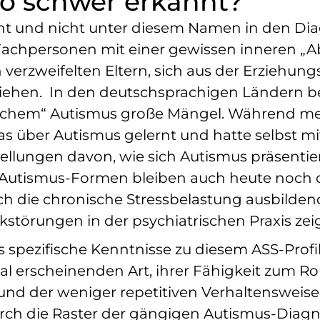
o schwer erkannt?
ht und nicht unter diesem Namen in den Dia
le Fachpersonen mit einer gewissen inneren
 verzweifelten Eltern, sich aus der Erziehun
 ziehen. In den deutschsprachigen Ländern be
ischem“ Autismus große Mängel. Während me
 über Autismus gelernt und hatte selbst mit 
tellungen davon, wie sich Autismus präsenti
Autismus-Formen bleiben auch heute noch oft
urch die chronische Stressbelastung ausbil
störungen in der psychiatrischen Praxis zei
spezifische Kenntnisse zu diesem ASS-Profil,
al erscheinenden Art, ihrer Fähigkeit zum Rol
und der weniger repetitiven Verhaltensweis
urch die Raster der gängigen Autismus-Diagn